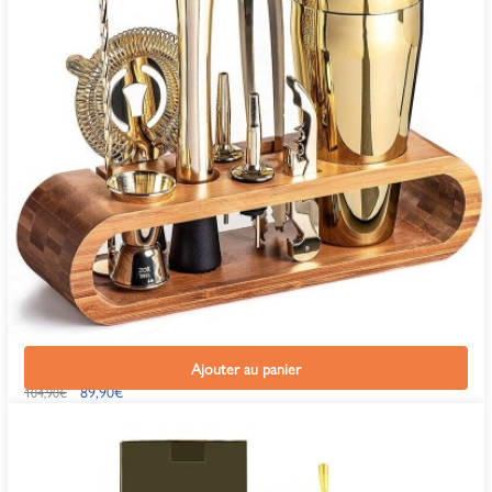
Kit Cocktail Continental Shaker Or
Ajouter au panier
89,90
€
104,90
€