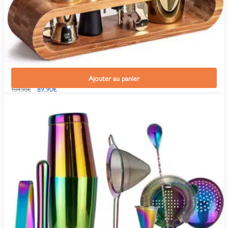
Kit Cocktail Continental Shaker Or
Ajouter au panier
89,90
€
104,90
€