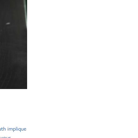
uth implique
 vous