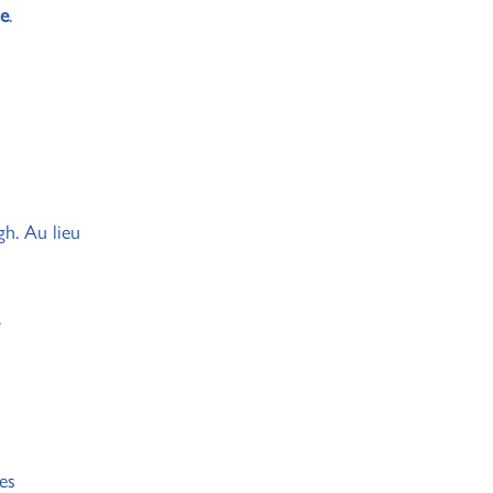
ne
.
gh. Au lieu
.
es