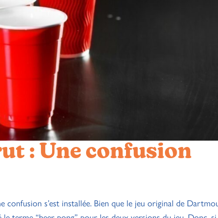
ut : Une confusion
ne confusion s’est installée. Bien que le jeu original de Dartmo
le terme “beer pong” pour les deux versions du jeu. Donc, si