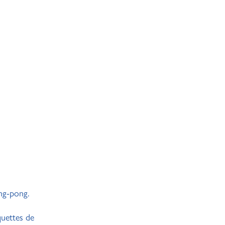
ng-pong.
uettes de