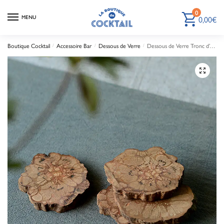
0
0,00
€
MENU
Boutique Cocktail
Accessoire Bar
Dessous de Verre
Dessous de Verre Tronc d’Arbre
/
/
/
🔍