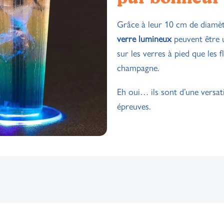
Grâce à leur 10 cm de diamèt
verre lumineux
peuvent être u
sur les verres à pied que les f
champagne.
Eh oui… ils sont d’une versati
épreuves.