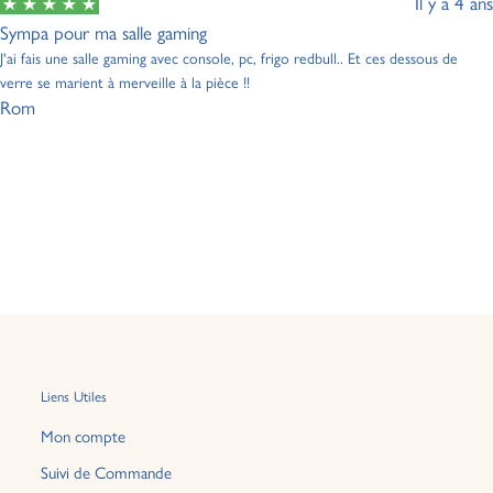
Il y a 4 ans
Sympa pour ma salle gaming
J'ai fais une salle gaming avec console, pc, frigo redbull.. Et ces dessous de
verre se marient à merveille à la pièce !!
Rom
Liens Utiles
Mon compte
Suivi de Commande