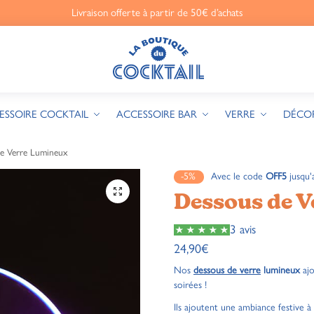
Livraison offerte à partir de 50€ d’achats
ESSOIRE COCKTAIL
ACCESSOIRE BAR
VERRE
DÉCO
e Verre Lumineux
-5%
Avec le code
OFF5
jusqu'
🔍
Dessous de 
3 avis
24,90
€
Nos
dessous de verre
lumineux
ajo
soirées !
Ils ajoutent une ambiance festive à