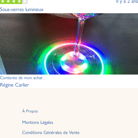
Il y a 2 ans
Sous-verres lumineux
Contente de mon achat
Régine Carlier
À Propos
Mentions Légales
Conditions Générales de Vente