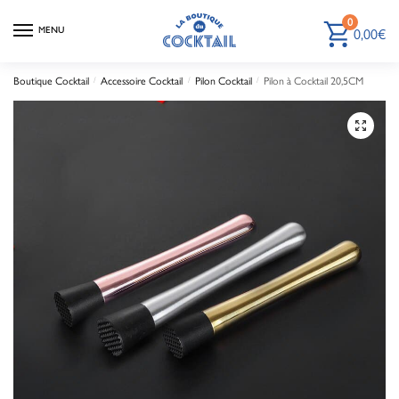
0
MENU
0,00
€
Boutique Cocktail
/
Accessoire Cocktail
/
Pilon Cocktail
/
Pilon à Cocktail 20,5CM
🔍