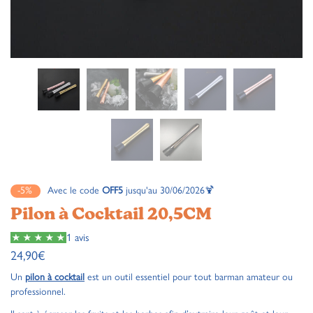
-5%
Avec le code
OFF5
jusqu'au 30/06/2026🍹
Pilon à Cocktail 20,5CM
1 avis
24,90
€
Un
pilon à cocktail
est un outil essentiel pour tout barman amateur ou
professionnel.