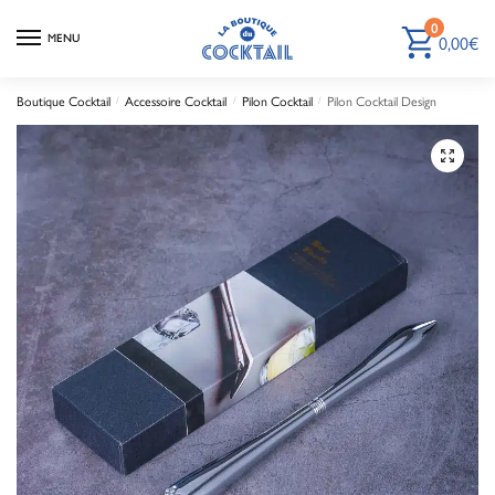
0
0,00
€
MENU
Boutique Cocktail
Accessoire Cocktail
Pilon Cocktail
Pilon Cocktail Design
/
/
/
🔍