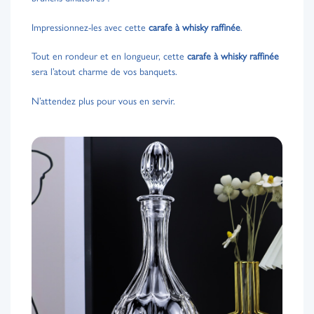
Impressionnez-les avec cette
carafe à whisky raffinée
.
Tout en rondeur et en longueur, cette
carafe à whisky raffinée
sera l’atout charme de vos banquets.
N’attendez plus pour vous en servir.