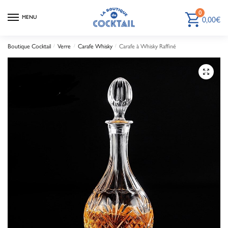
0
MENU
0,00
€
Boutique Cocktail
/
Verre
/
Carafe Whisky
/
Carafe à Whisky Raffiné
🔍