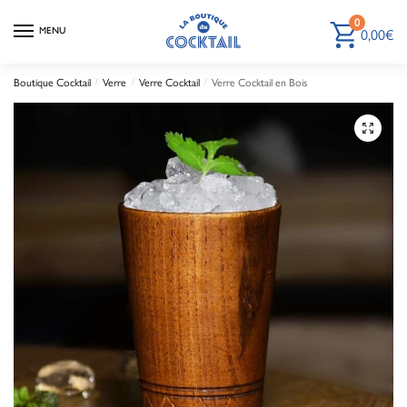
0
MENU
0,00
€
Boutique Cocktail
/
Verre
/
Verre Cocktail
/
Verre Cocktail en Bois
🔍