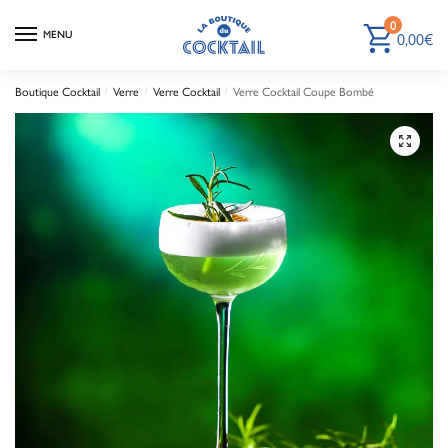
0
0,00
€
MENU
Boutique Cocktail
Verre
Verre Cocktail
Verre Cocktail Coupe Bombé
/
/
/
🔍