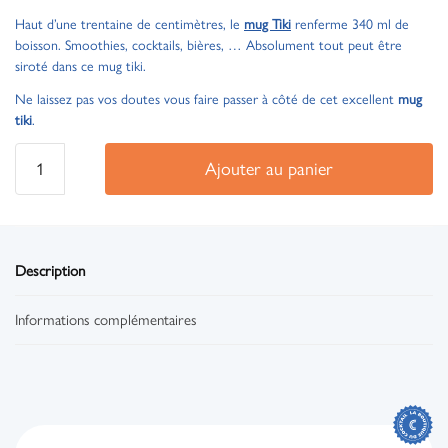
Haut d’une trentaine de centimètres, le
mug Tiki
renferme 340 ml de
boisson. Smoothies, cocktails, bières, … Absolument tout peut être
siroté dans ce mug tiki.
Ne laissez pas vos doutes vous faire passer à côté de cet excellent
mug
tiki
.
Ajouter au panier
Description
Informations complémentaires