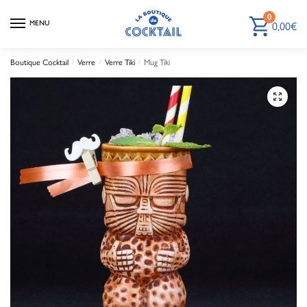
0
MENU
0,00
€
Boutique Cocktail
/
Verre
/
Verre Tiki
/
Mug Tiki
🔍