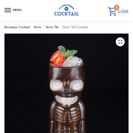
0
MENU
0,00
€
Boutique Cocktail
/
Verre
/
Verre Tiki
/
Verre Tiki Cocktail
🔍