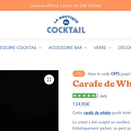
Livraison offerte à partir de 50€ d’achats
ESSOIRE COCKTAIL
ACCESSOIRE BAR
VERRE
DÉCO
-5%
Avec le code
OFF5
jusqu'
🔍
Carafe de W
2 avis
134,90
€
Cette
carafe de whisky
paraît éthé
Le cristal a été sculpté en oscilla
Esthétiquement parlant, ce parti p