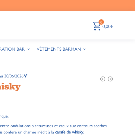
0
0,00
€
RATION BAR
VÊTEMENTS BARMAN
au 30/06/2026🍹
hisky
rique.
nt entre ondulations plantureuses et creux aux contours acerbes.
ris confère un charme inédit à la
carafe de whisky
.