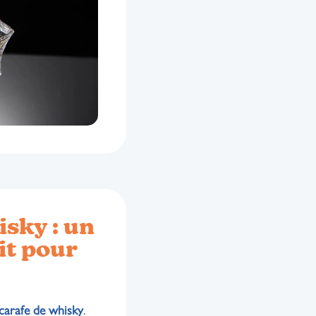
isky : un
it pour
carafe de whisky
.