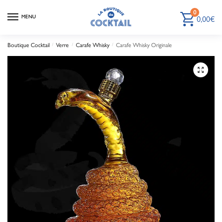
0
MENU
0,00
€
Boutique Cocktail
/
Verre
/
Carafe Whisky
/
Carafe Whisky Originale
🔍