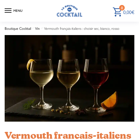
0
0,00
€
MENU
Boutique Cocktail
Vin
Vermouth français-italiens : choisir sec, bianco, rosso
/
/
Vermouth français-italiens