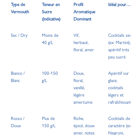
Type de
Teneur en
Profil
Idéal pour…
Vermouth
Sucre
Aromatique
(indicative)
Dominant
Sec / Dry
Moins de
Vif,
Cocktails secs
40 g/L
herbacé,
(ex: Martini),
floral, amer
apéritif très
peu sucré
Bianco /
100-150
Doux,
Apéritif sur
Blanc
g/L
floral,
glace,
vanillé,
cocktails
légère
légers et
amertume
rafraîchissants
Rosso /
Plus de
Riche,
Cocktails de
Doux
150 g/L
épicé, doux-
caractère (ex:
amer, notes
Negroni,