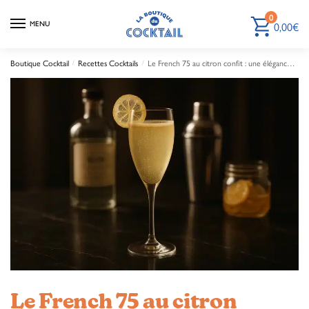
0
0,00
€
MENU
Boutique Cocktail
Recettes Cocktails
Le French 75 au citron confit : une élégance revisitée
/
/
Le French 75 au citron