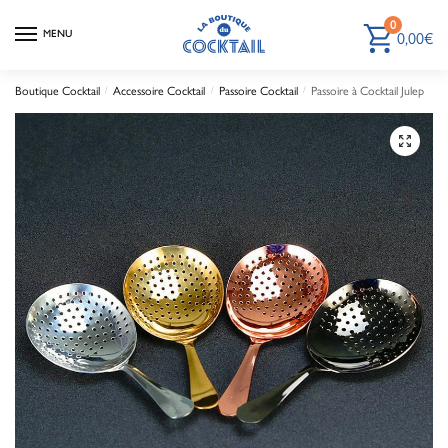
0
MENU
0,00
€
Boutique Cocktail
/
Accessoire Cocktail
/
Passoire Cocktail
/
Passoire à Cocktail Julep
🔍