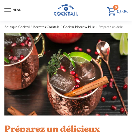
0
MENU
0,00
€
Boutique Cocktail
/
Recettes Cocktails
/
Cocktail Moscow Mule
/
Préparez un délicieux cocktail Moscow Mule à la Grenade
Préparez un délicieux