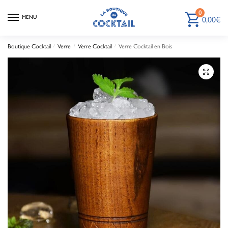
0
MENU
0,00
€
Boutique Cocktail
/
Verre
/
Verre Cocktail
/
Verre Cocktail en Bois
🔍