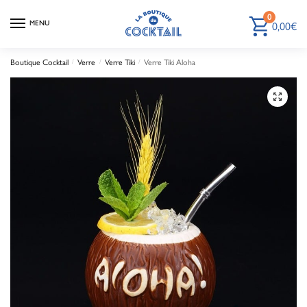
0
MENU
0,00
€
Boutique Cocktail
/
Verre
/
Verre Tiki
/
Verre Tiki Aloha
🔍