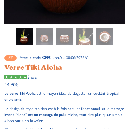
-5%
Avec le code
OFF5
jusqu'au 30/06/2026🍹
Verre Tiki Aloha
2 avis
44,90
€
Le
verre Tiki
Aloha
est le moyen idéal de déguster un cocktail tropical
entre amis.
Le design de style tahitien est à la fois beau et fonctionnel, et le message
inscrit “aloha”
est un message de paix
, Aloha, veut dire plus qu’un simple
« bonjour » en hawaïen.