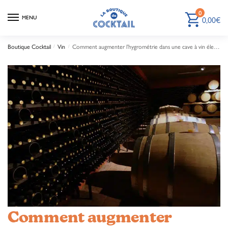
0
0,00
€
MENU
Boutique Cocktail
Vin
Comment augmenter l’hygrométrie dans une cave à vin électrique
/
/
Comment augmenter